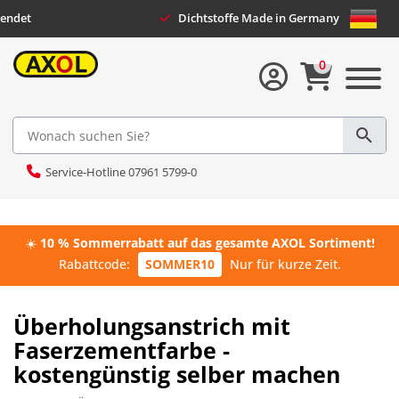
sendet
Dichtstoffe Made in Germany
0
Service-Hotline 07961 5799-0
☀️
10 % Sommerrabatt auf das gesamte AXOL Sortiment!
Rabattcode:
SOMMER10
Nur für kurze Zeit.
Überholungsanstrich mit
Faserzementfarbe -
kostengünstig selber machen