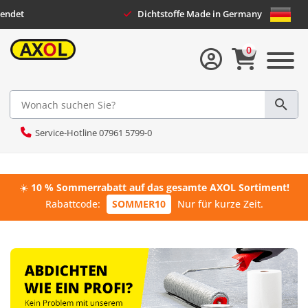
sendet
Dichtstoffe Made in Germany
0
Service-Hotline 07961 5799-0
☀️
10 % Sommerrabatt auf das gesamte AXOL Sortiment!
Rabattcode:
SOMMER10
Nur für kurze Zeit.