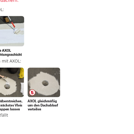
hdächern.
L:
n mit AXOL:
ällt