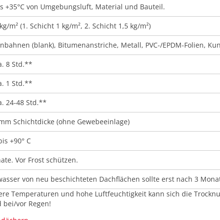
is +35°C von Umgebungsluft, Material und Bauteil.
 kg/m² (1. Schicht 1 kg/m², 2. Schicht 1,5 kg/m²)
nbahnen (blank), Bitumenanstriche, Metall, PVC-/EPDM-Folien, Kuns
. 8 Std.**
. 1 Std.**
. 24-48 Std.**
 mm Schichtdicke (ohne Gewebeeinlage)
bis +90° C
ate. Vor Frost schützen.
asser von neu beschichteten Dachflächen sollte erst nach 3 Mo
gere Temperaturen und hohe Luftfeuchtigkeit kann sich die Trockn
 bei/vor Regen!