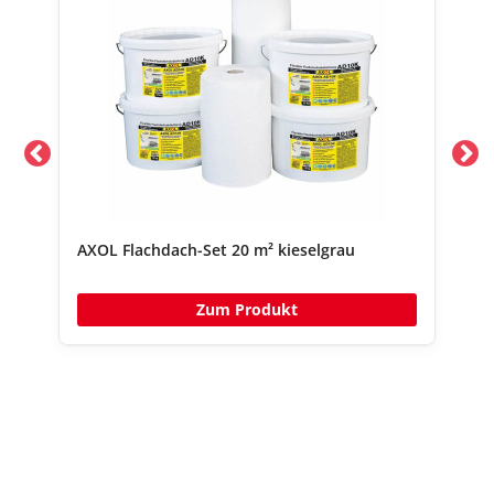
AXOL Flachdach-Set 20 m² kieselgrau
AX
Zum Produkt