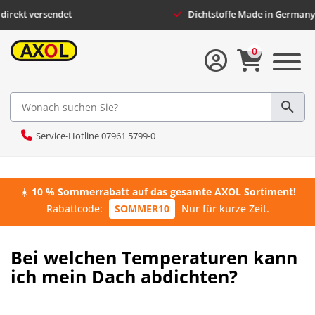
ekt versendet
Dichtstoffe Made in Germany
0
Service-Hotline 07961 5799-0
☀️
10 % Sommerrabatt auf das gesamte AXOL Sortiment!
Rabattcode:
SOMMER10
Nur für kurze Zeit.
Bei welchen Temperaturen kann
ich mein Dach abdichten?