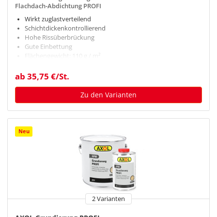
Flachdach-Abdichtung PROFI
Wirkt zuglastverteilend
Schichtdickenkontrollierend
Hohe Rissüberbrückung
Gute Einbettung
Flächengewicht: 110 g / m²
ab 35,75 €/St.
Zu den Varianten
Neu
2 Varianten