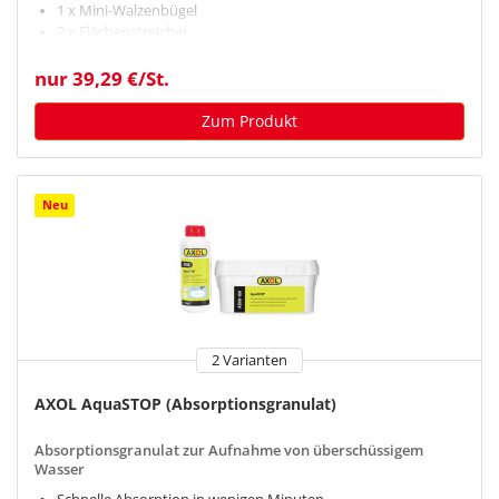
1 x Mini-Walzenbügel
2 x Flächenstreicher
2 x Heizkörperpinsel
1 Paar Baumwollhandschuhe -Nitril - Größe 9
nur 39,29 €/St.
1 Paar Baumwollhandschuhe -Nitril - Größe 10
Zum Produkt
Neu
2 Varianten
AXOL AquaSTOP (Absorptionsgranulat)
Absorptionsgranulat zur Aufnahme von überschüssigem
Wasser