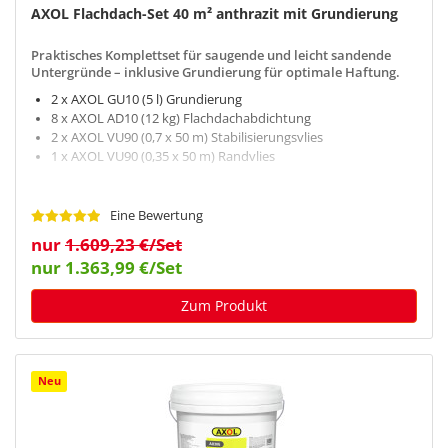
AXOL Flachdach-Set 40 m² anthrazit mit Grundierung
Praktisches Komplettset für saugende und leicht sandende
Untergründe – inklusive Grundierung für optimale Haftung.
2 x AXOL GU10 (5 l) Grundierung
8 x AXOL AD10 (12 kg) Flachdachabdichtung
2 x AXOL VU90 (0,7 x 50 m) Stabilisierungsvlies
1 x AXOL VU90 (0,35 x 50 m) Randvlies
Eine Bewertung
nur
1.609,23 €/Set
nur 1.363,99 €/Set
Zum Produkt
Neu