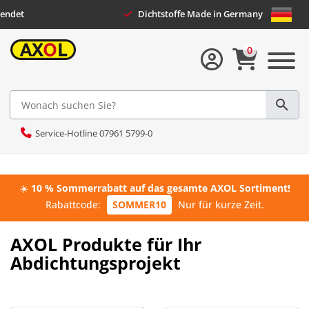
direkt versendet
Dichtstoffe Made in Germany
0
Service-Hotline 07961 5799-0
☀️
10 % Sommerrabatt auf das gesamte AXOL Sortiment!
Rabattcode:
SOMMER10
Nur für kurze Zeit.
AXOL Produkte für Ihr
Abdichtungsprojekt