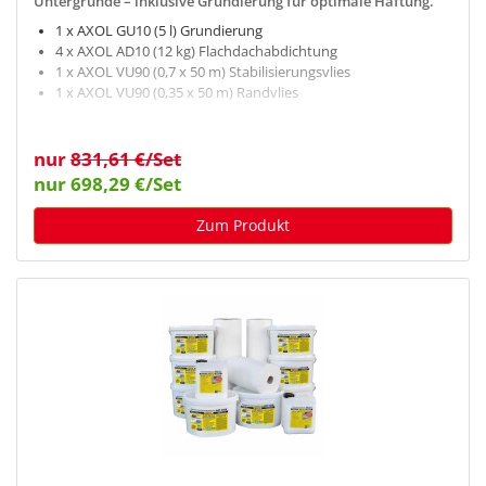
Untergründe – inklusive Grundierung für optimale Haftung.
1 x AXOL GU10 (5 l) Grundierung
4 x AXOL AD10 (12 kg) Flachdachabdichtung
1 x AXOL VU90 (0,7 x 50 m) Stabilisierungsvlies
1 x AXOL VU90 (0,35 x 50 m) Randvlies
nur
831,61 €/Set
nur 698,29 €/Set
Zum Produkt